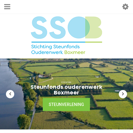
STICHTING
S
t
e
u
n
f
o
n
d
s
o
u
d
e
r
e
n
w
e
r
k
B
o
x
m
e
e
r
STEUNVERLENING